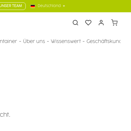
UNSER TEAM
Deutschland
Warenkorb
ntainer
Über uns
Wissenswert
Geschäftskunden
cht.