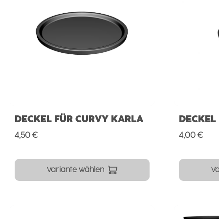
DECKEL FÜR CURVY KARLA
DECKEL
Regulärer Preis:
Regulärer 
4,50 €
4,00 €
Variante wählen
Va