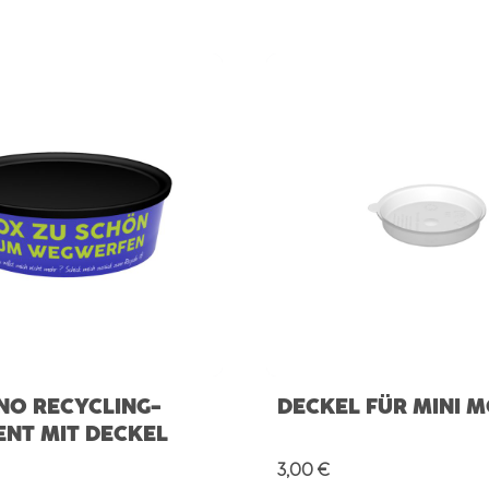
NO RECYCLING-
DECKEL FÜR MINI M
ENT MIT DECKEL
Preis:
Regulärer Preis:
3,00 €