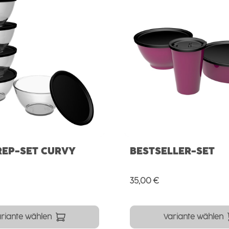
REP-SET CURVY
BESTSELLER-SET
Preis:
Regulärer Preis:
35,00 €
riante wählen
Variante wählen