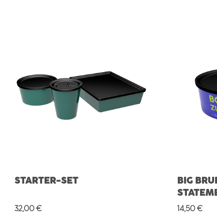
STARTER-SET
BIG BRU
STATEM
Regulärer Preis:
Regulärer 
32,00 €
14,50 €