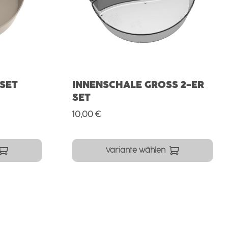
 SET
INNENSCHALE GROSS 2-ER S
ET
Regulärer Preis:
10,00 €
Variante wählen