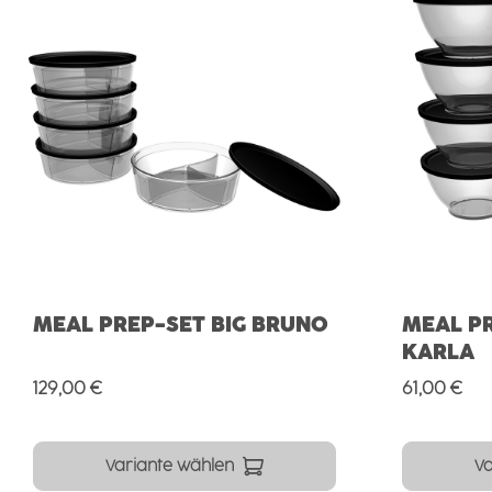
MEAL PREP-SET BIG BRUNO
MEAL P
KARLA
Regulärer Preis:
Regulärer 
129,00 €
61,00 €
Variante wählen
Va