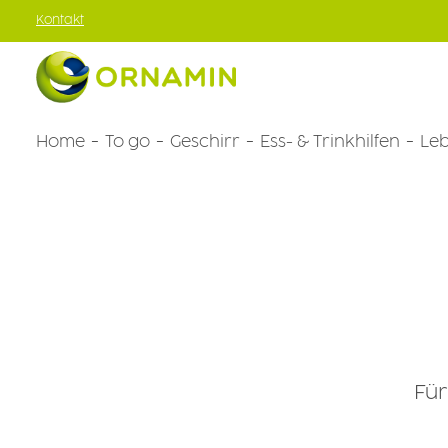
Kontakt
um Hauptinhalt springen
Zur Hauptnavigation springen
Home
To go
Geschirr
Ess- & Trinkhilfen
Leb
To go
Für