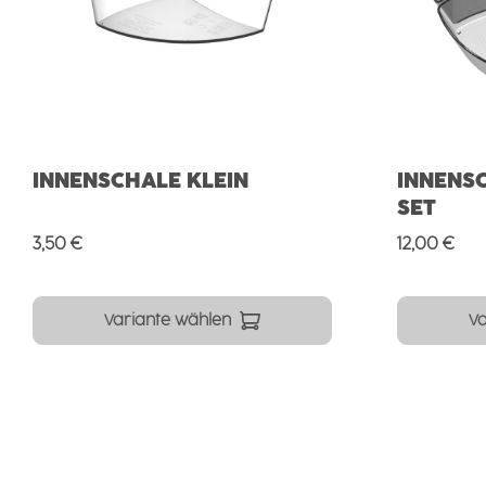
INNENSCHALE KLEIN
INNENSC
SET
Regulärer Preis:
Regulärer 
3,50 €
12,00 €
Variante wählen
Va