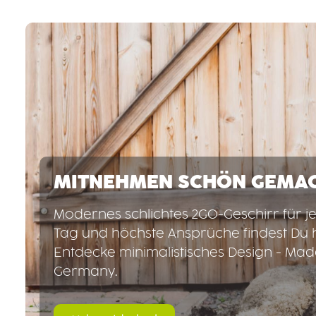
MITNEHMEN SCHÖN GEMA
Modernes schlichtes 2GO-Geschirr für j
Tag und höchste Ansprüche findest Du h
Entdecke minimalistisches Design - Mad
Germany.