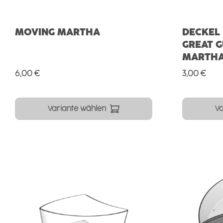
MOVING MARTHA
DECKEL 
GREAT G
MARTHA 
Regulärer Preis:
Regulärer 
6,00 €
3,00 €
Variante wählen
Va