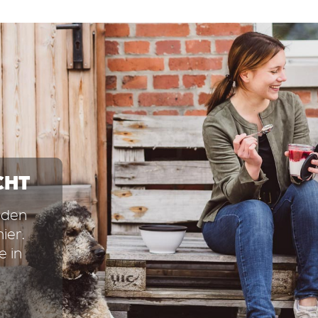
CHT
eden
ier.
e in