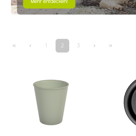
Mehr entdecken!
1
2
3
Seite
Seite
Seite