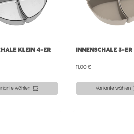
HALE KLEIN 4-ER
INNENSCHALE 3-ER
Preis:
Regulärer Preis:
11,00 €
riante wählen
Variante wählen