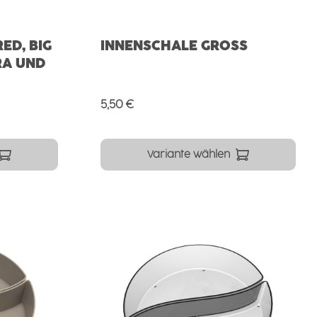
ED, BIG
INNENSCHALE GROSS
RA UND
Regulärer Preis:
5,50 €
Variante wählen