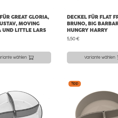
FÜR GREAT GLORIA,
DECKEL FÜR FLAT FR
USTAV, MOVING
BRUNO, BIG BARBA
UND LITTLE LARS
HUNGRY HARRY
Preis:
Regulärer Preis:
5,50 €
riante wählen
Variante wählen
Tipp