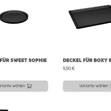
 FÜR SWEET SOPHIE
DECKEL FÜR BOXY 
Preis:
Regulärer Preis:
5,50 €
riante wählen
Variante wählen