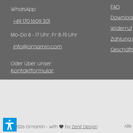
kann einzeln verwendet oder
ein durch
mit weiteren Einsätzen
FAQ
Meal Prep,
WhatsApp:
kombiniert werden, um die Bowl
Camping o
Download
individuell an unterschiedliche
Darüber h
+49 170 1609 301
Gerichte anzupassen. Auch als
Schalen a
Widerruf
Servier- oder Snackschale auf
Servier-, 
Mo-Do 8 - 17 Uhr, Fr 8-15 Uhr
dem Tisch macht sie eine gute
Portionss
Zahlung 
Figur.
werden.
info@ornamin.com
Geschäf
Oder über unser
Kontaktformular
.
Alle
© 2026 Ornamin - with
by
Zenit Design