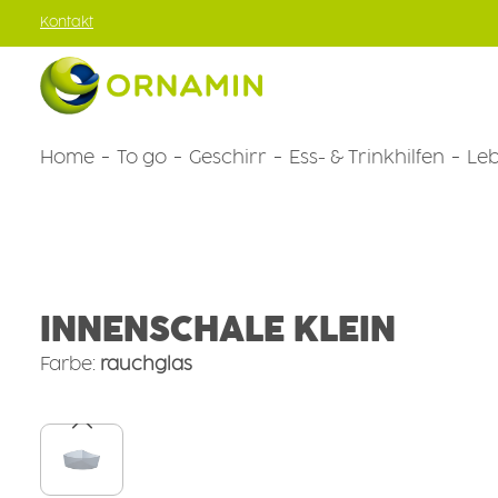
Kontakt
um Hauptinhalt springen
Zur Hauptnavigation springen
Home
To go
Geschirr
Ess- & Trinkhilfen
Leb
Geschirr
Aufbewahren & mitnehmen
Runde Schalen
INNENSCHALE KLEIN
Farbe:
rauchglas
Bildergalerie überspringen