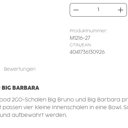
Produkt Anzahl: 
Produktnummer:
M1216-27
GTIN/EAN:
4041736130926
Bewertungen
 BIG BARBARA
 Food 2GO-Schalen Big Bruno und Big Barbara pra
 passen vier kleine Innenschalen in eine Bowl.
t und aufbewahrt werden.