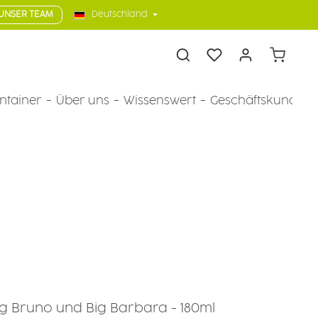
UNSER TEAM
Deutschland
Warenkorb
ntainer
Über uns
Wissenswert
Geschäftskunden
ig Bruno und Big Barbara - 180ml