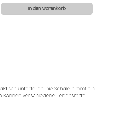
Gib den gewünschten Wert ein oder b
In den Warenkorb
ktisch unterteilen. Die Schale nimmt ein
 So können verschiedene Lebensmittel