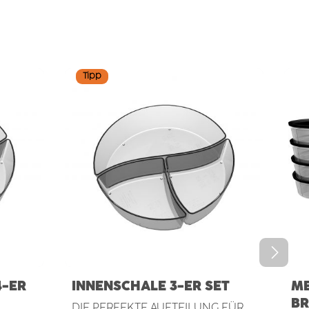
Tipp
4-ER
INNENSCHALE 3-ER SET
ME
B
DIE PERFEKTE AUFTEILUNG FÜR