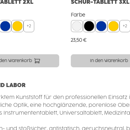
ABLETT 2XL
SCHÜR-TABLETT 3XL
wählen
auswählen
Farbe
+
2
+
2
Preis:
Regulärer Preis:
23,50 €
 den Warenkorb
In den Warenkorb
ND LABOR
ktem Kunststoff für den professionellen Einsatz
liche Optik, eine hochglänzende, porenlose Obe
s Instrumententablett, Universaltablett, Medizin
h- und stoßsicher, antistatisch, geruchsneutral,