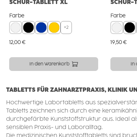
SCHÜR-TABLETT XL
SCHÜR-T
auswählen
aus
Farbe
Farbe
+
2
Regulärer Preis:
Regulärer 
12,00 €
19,50 €
In den Warenkorb
In
TABLETTS FÜR ZAHNARZTPRAXIS, KLINIK U
Hochwertige Labortabletts aus spezialverstär
Tabletts zeichnen sich durch eine keramikähn
durchgefärbte Kunststoffstruktur aus. Ideal al
sensiblen Praxis- und Laboralltag.
Die medizinischen Kunststofftabletts sind bruc