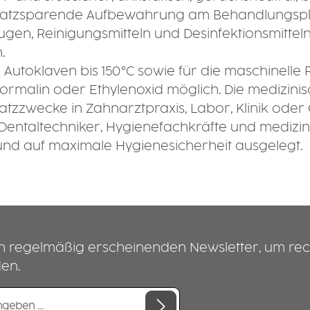
platzsparende Aufbewahrung am Behandlungsplatz
n, Reinigungsmitteln und Desinfektionsmitteln
.
im Autoklaven bis 150 °C sowie für die maschinel
it Formalin oder Ethylenoxid möglich. Die medizi
satzzwecke in Zahnarztpraxis, Labor, Klinik oder
Dentaltechniker, Hygienefachkräfte und medizin
nd auf maximale Hygienesicherheit ausgelegt.
n regelmäßig erscheinenden Newsletter, um rec
den.