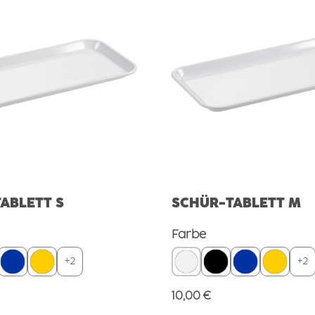
ABLETT S
SCHÜR-TABLETT M
wählen
auswählen
Farbe
+
2
+
2
Preis:
Regulärer Preis:
10,00 €