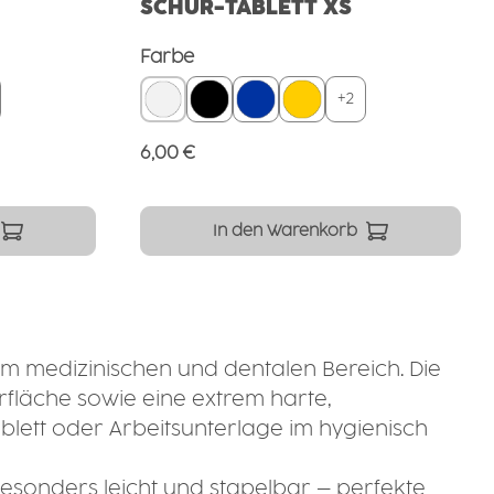
SCHÜR-TABLETT XS
auswählen
Farbe
+
2
Regulärer Preis:
6,00 €
In den Warenkorb
 im medizinischen und dentalen Bereich. Die
rfläche sowie eine extrem harte,
tablett oder Arbeitsunterlage im hygienisch
 besonders leicht und stapelbar – perfekte