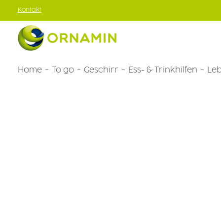
Kontakt
um Hauptinhalt springen
Zur Hauptnavigation springen
Home
To go
Geschirr
Ess- & Trinkhilfen
Leb
Medizin- & Dentalbedarf
Instrumententabletts