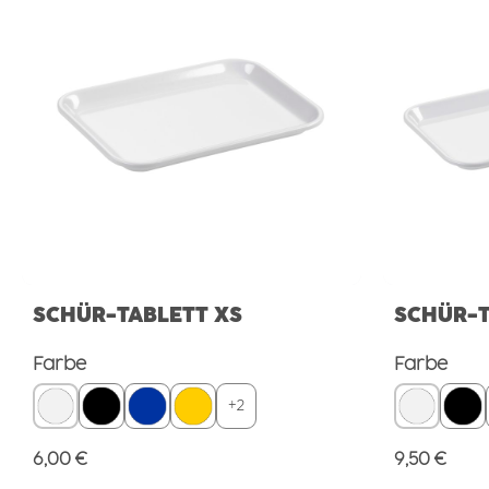
SCHÜR-TABLETT XS
SCHÜR-T
auswählen
aus
Farbe
Farbe
+
2
Regulärer Preis:
Regulärer 
6,00 €
9,50 €