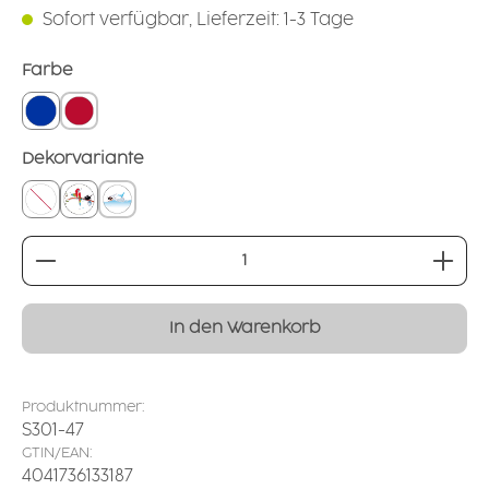
Sofort verfügbar, Lieferzeit: 1-3 Tage
auswählen
Farbe
blau
rot
auswählen
Dekorvariante
ohne
Papagei
Wal
Produkt Anzahl: Gib den gewünschten Wert ei
In den Warenkorb
Produktnummer:
S301-47
GTIN/EAN:
4041736133187