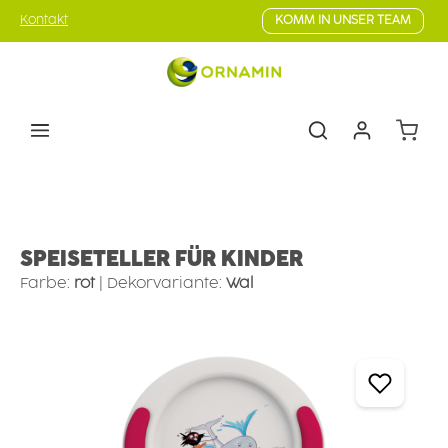
Zum Hauptinhalt springen
Kontakt
KOMM IN UNSER TEAM
Warenk
Geschirr
Kindergeschirr
Kinderteller
SPEISETELLER FÜR KINDER
Farbe:
rot
|
Dekorvariante:
Wal
Bildergalerie überspringen