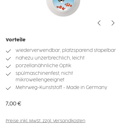
Vorteile
wiederverwendbar, platzsparend stapelbar
nahezu unzerbrechlich, leicht
porzellanähnliche Optik
spülmaschinenfest, nicht
mikrowellengeeignet
Mehrweg-Kunststoff - Made in Germany
Regulärer Preis:
7,00 €
Preise inkl. MwSt. zzgl. Versandkosten