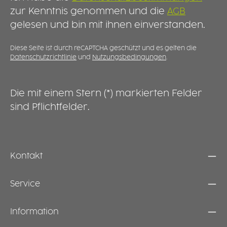
geringe Gewicht erleichtert das Servieren,
u
zur Kenntnis genommen und die
AGB
Abräumen und Transportieren. Der Teller ist
v
gelesen und bin mit ihnen einverstanden.
spülmaschinengeeignet, robust und für den
G
täglichen Einsatz entwickelt. Seine kompakte
r
Form spart wertvollen Stauraum und macht
D
Diese Seite ist durch reCAPTCHA geschützt und es gelten die
Datenschutzrichtlinie
und
Nutzungsbedingungen
.
ihn zu einer praktischen Alternative zu
p
größeren Speisetellern.
Die mit einem Stern (*) markierten Felder
sind Pflichtfelder.
Kontakt
Service
Information