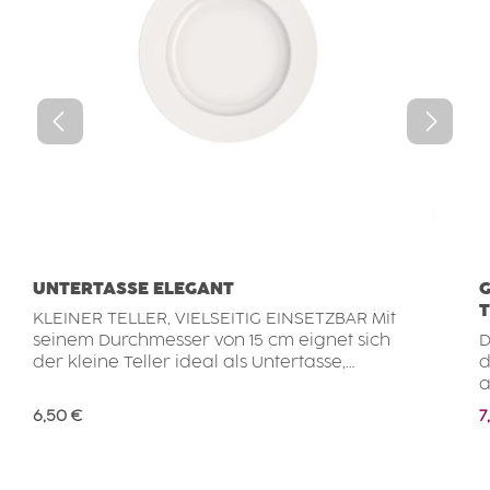
UNTERTASSE ELEGANT
G
KLEINER TELLER, VIELSEITIG EINSETZBAR Mit
seinem Durchmesser von 15 cm eignet sich
D
der kleine Teller ideal als Untertasse,
d
Beilagenteller oder Dessertteller. Sein
a
schlichtes, zeitloses Design lässt sich vielseitig
d
Regulärer Preis:
V
6,50 €
7
kombinieren. Ob für Kuchen, Gebäck, kleine
V
Snacks, Beilagen oder als Ablage für eine
g
Tasse – der Teller ist ein praktischer Begleiter
B