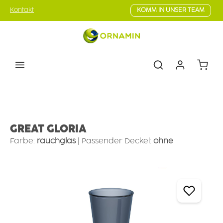
Zum Hauptinhalt springen
Kontakt
KOMM IN UNSER TEAM
Warenk
Geschirr
Campinggeschirr
Campingbecher &-gläser
GREAT GLORIA
Farbe:
rauchglas
|
Passender Deckel:
ohne
Bildergalerie überspringen