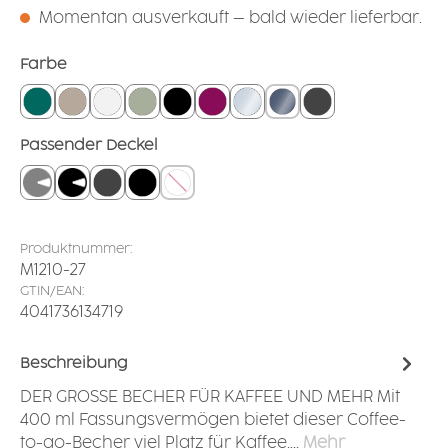
Momentan ausverkauft – bald wieder lieferbar.
auswählen
Farbe
petrol
leinen
weiß
salbei
schwarz
brombeer
glasklar
rauchglas
grounded grey
auswählen
Passender Deckel
Trinkdeckel grau
Trinkdeckel schwarz
geschlossener Deckel grau
geschlossener Deckel schwarz
ohne
Produktnummer:
M1210-27
GTIN/EAN:
4041736134719
Beschreibung
DER GROSSE BECHER FÜR KAFFEE UND MEHR Mit
400 ml Fassungsvermögen bietet dieser Coffee-
to-go-Becher viel Platz für Kaffee,…
Mehr