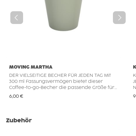
MOVING MARTHA
DER VIELSEITIGE BECHER FÜR JEDEN TAG Mit
K
300 ml Fassungsvermögen bietet dieser
JEDE
Coffee-to-go-Becher die passende Größe für
N
Kaffee, Tee, Milchkaffee und viele weitere
z
Regulärer Preis:
R
6,00 €
9
Heiß- und Kaltgetränke. Der
M
wiederverwendbare Becher ist leicht, robust
t
und bruchstabil und eignet sich ideal für den
F
täglichen Einsatz zu Hause, im Büro,
p
Produktgalerie überspringen
Zubehör
unterwegs oder auf Reisen. SICHER
H
TRANSPORTIEREN Mit dem separat
M