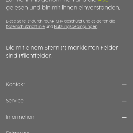
im Garten oder auf Veranstaltungen schützt
gelesen und bin mit ihnen einverstanden.
der geschlossene Deckel Getränke
zuverlässig vor Insekten, Staub und anderen
äußeren Einflüssen. Besonders an warmen
Diese Seite ist durch reCAPTCHA geschützt und es gelten die
Datenschutzrichtlinie
und
Nutzungsbedingungen
.
Tagen sorgt er für zusätzlichen Komfort und
Sicherheit. Der robuste Deckel ist langlebig,
spülmaschinengeeignet und wird in
Deutschland gefertigt – passend für alle
Die mit einem Stern (*) markierten Felder
ORNAMIN 2GO-Becher.
sind Pflichtfelder.
Kontakt
Service
Information