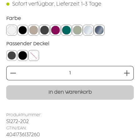
Sofort verfügbar, Lieferzeit: 1-3 Tage
auswählen
Farbe
weiß
schwarz
leinen
grounded grey
brombeer
petrol
salbei
glasklar
rauchglas
auswählen
Passender Deckel
geschlossener Deckel grau
geschlossener Deckel schwarz
ohne
Produkt Anzahl: Gib den gewünschten Wert ei
In den Warenkorb
Produktnummer:
S1272-202
GTIN/EAN:
4041736137260