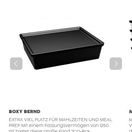
BOXY BERND
EXTRA VIEL PLATZ FÜR MAHLZEITEN UND MEAL
M
PREP Mit einem Fassungsvermögen von 1250
V
ml bietet diese große Food 2GO-Box
d