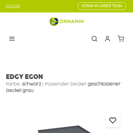
Zum Hauptinhalt springen
Kontakt
KOMM IN UNSER TEAM
Warenk
Geschirr
Campinggeschirr
Campingschalen
EDGY EGON
Farbe:
schwarz
|
Passender Deckel:
geschlossener
Deckel grau
Bildergalerie überspringen