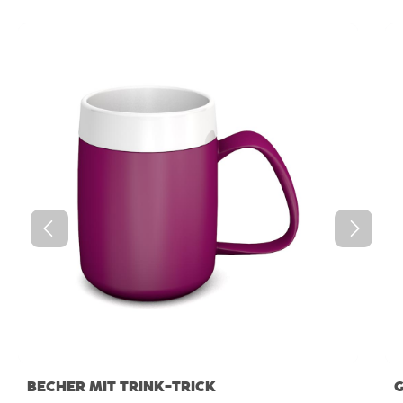
Produktgalerie überspringen
BECHER MIT TRINK-TRICK
G