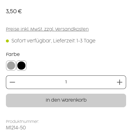
Regulärer Preis:
3,50 €
Preise inkl. MwSt. zzgl. Versandkosten
Sofort verfügbar, Lieferzeit: 1-3 Tage
auswählen
Farbe
grau
schwarz
Produkt Anzahl: Gib den gewünschten Wert ei
In den Warenkorb
Produktnummer:
M1214-50