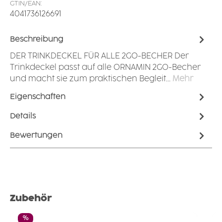
GTIN/EAN:
4041736126691
Beschreibung
DER TRINKDECKEL FÜR ALLE 2GO-BECHER Der
Trinkdeckel passt auf alle ORNAMIN 2GO-Becher
und macht sie zum praktischen Begleit…
Mehr
Eigenschaften
Details
Bewertungen
Produktgalerie überspringen
Zubehör
Rabatt
%