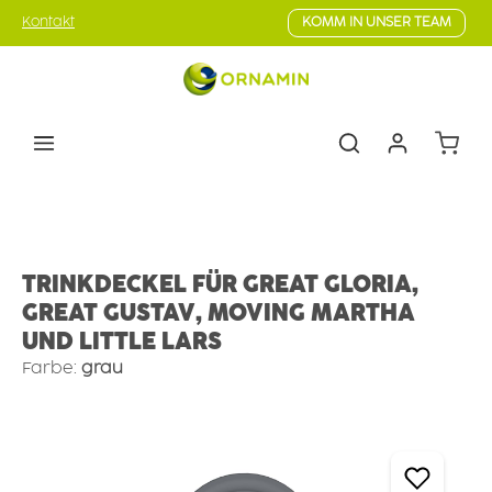
Zum Hauptinhalt springen
Kontakt
KOMM IN UNSER TEAM
Warenk
Geschirr
Becher
Coffee 2GO-Becher
TRINKDECKEL FÜR GREAT GLORIA,
GREAT GUSTAV, MOVING MARTHA
UND LITTLE LARS
Farbe:
grau
Bildergalerie überspringen