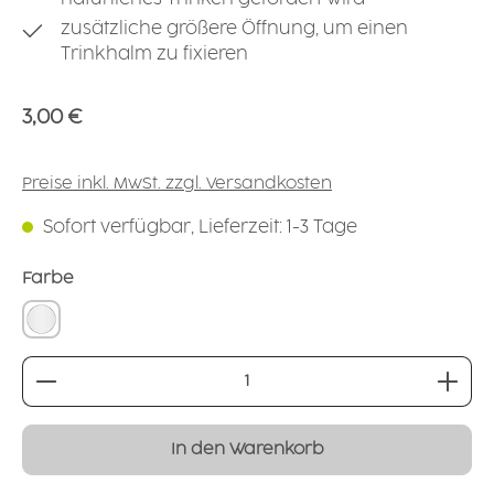
zusätzliche größere Öffnung, um einen
Trinkhalm zu fixieren
Regulärer Preis:
3,00 €
Preise inkl. MwSt. zzgl. Versandkosten
Sofort verfügbar, Lieferzeit: 1-3 Tage
auswählen
Farbe
natur-transparent
Produkt Anzahl: Gib den gewünschten Wert ei
In den Warenkorb