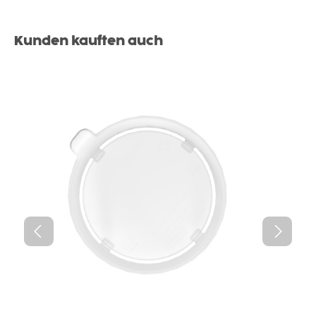
Produktgalerie überspringen
Kunden kauften auch