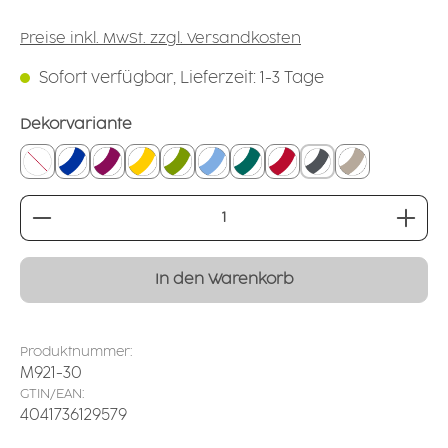
Preise inkl. MwSt. zzgl. Versandkosten
Sofort verfügbar, Lieferzeit: 1-3 Tage
auswählen
Dekorvariante
ohne
Rand einfarbig: blau
Rand einfarbig: brombeer
Rand einfarbig: gelb
Rand einfarbig: grün
Rand einfarbig: hellblau
Rand einfarbig: petrol
Rand einfarbig: rot
Rand einfarbig: an
Rand einfarbi
Produkt Anzahl: Gib den gewünschten Wert ei
In den Warenkorb
Produktnummer:
M921-30
GTIN/EAN:
4041736129579