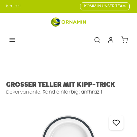
Zum Hauptinhalt springen
Kontakt
KOMM IN UNSER TEAM
Warenk
Ess- & Trinkhilfen
Krankheitsbilder
Multiple Sklerose-Geschirr
GROSSER TELLER MIT KIPP-TRICK
Dekorvariante:
Rand einfarbig: anthrazit
Bildergalerie überspringen