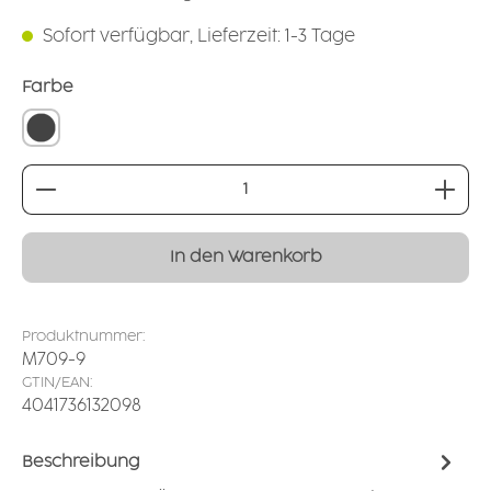
Sofort verfügbar, Lieferzeit: 1-3 Tage
auswählen
Farbe
grounded grey
Produkt Anzahl: Gib den gewünschten Wert ei
In den Warenkorb
Produktnummer:
M709-9
GTIN/EAN:
4041736132098
Beschreibung