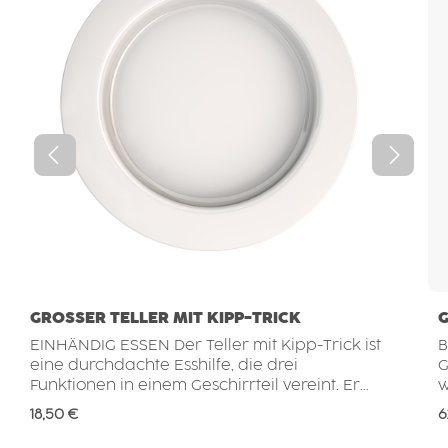
GROSSER TELLER MIT KIPP-TRICK
EINHÄNDIG ESSEN Der Teller mit Kipp-Trick ist
B
eine durchdachte Esshilfe, die drei
G
Funktionen in einem Geschirrteil vereint. Er
w
unterstützt Menschen, die aufgrund
M
Regulärer Preis:
R
18,50 €
6
eingeschränkter Motorik oder weil nur eine
e
Hand zur Verfügung steht, weiterhin
T