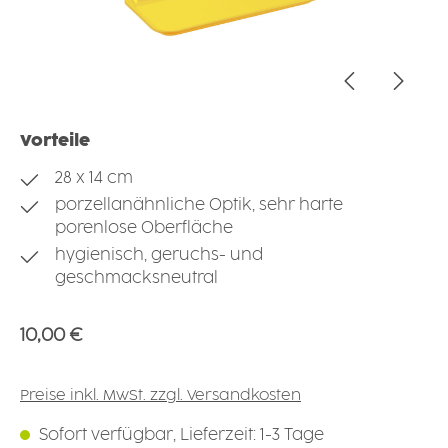
Vorteile
28 x 14 cm
porzellanähnliche Optik, sehr harte
porenlose Oberfläche
hygienisch, geruchs- und
geschmacksneutral
Regulärer Preis:
10,00 €
Preise inkl. MwSt. zzgl. Versandkosten
Sofort verfügbar, Lieferzeit: 1-3 Tage