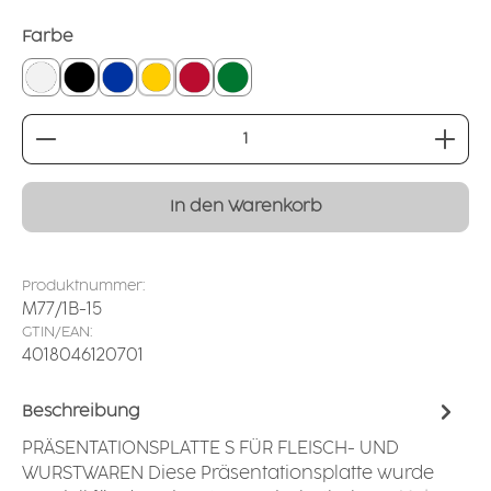
auswählen
Farbe
weiß
schwarz
blau
gelb
rot
dunkelgrün
Produkt Anzahl: Gib den gewünschten Wert ei
In den Warenkorb
Produktnummer:
M77/1B-15
GTIN/EAN:
4018046120701
Beschreibung
PRÄSENTATIONSPLATTE S FÜR FLEISCH- UND
WURSTWAREN Diese Präsentationsplatte wurde