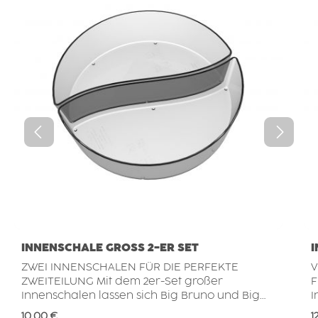
INNENSCHALE GROSS 2-ER SET
I
ZWEI INNENSCHALEN FÜR DIE PERFEKTE
V
ZWEITEILUNG Mit dem 2er-Set großer
FLE
Innenschalen lassen sich Big Bruno und Big
I
Barbara in zwei gleich große Bereiche
S
Regulärer Preis:
R
10,00 €
1