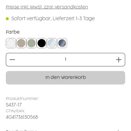
Preise inkl. MwSt. zzgl. Versandkosten
Sofort verfügbar, Lieferzeit: 1-3 Tage
auswählen
Farbe
weiß
leinen
salbei
schwarz
glasklar
rauchglas
Produkt Anzahl: Gib den gewünschten Wert ei
In den Warenkorb
Produktnummer:
S437-17
GTIN/EAN:
4041736130568