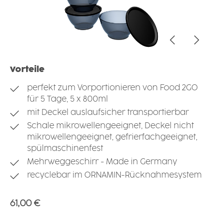
Vorteile
perfekt zum Vorportionieren von Food 2GO
für 5 Tage, 5 x 800ml
mit Deckel auslaufsicher transportierbar
Schale mikrowellengeeignet, Deckel nicht
mikrowellengeeignet, gefrierfachgeeignet,
spülmaschinenfest
Mehrweggeschirr - Made in Germany
recyclebar im ORNAMIN-Rücknahmesystem
Regulärer Preis:
61,00 €