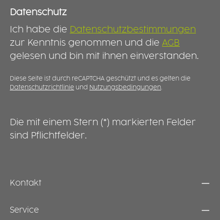
Haushalt: Der Deckel ergänzt die Food 2GO-
Schalen perfekt und sorgt für mehr Komfort
Datenschutz
bei der Mitnahme und Aufbewahrung von
Ich habe die
Datenschutzbestimmungen
Speisen. Damit eignet er sich gleichermaßen
für professionelle Mehrwegkonzepte und den
zur Kenntnis genommen und die
AGB
täglichen Gebrauch zuhause. ROBUST,
gelesen und bin mit ihnen einverstanden.
LANGLEBIG UND WIEDERVERWENDBAR
Gefertigt aus hochwertigem Kunststoff ist der
Deckel für den häufigen Einsatz ausgelegt. Er
Diese Seite ist durch reCAPTCHA geschützt und es gelten die
Datenschutzrichtlinie
und
Nutzungsbedingungen
.
ist langlebig, spülmaschinenfest und die
ideale Ergänzung für die Food 2GO-Serie.
Zusammen mit der passenden Schale
entsteht eine praktische Lösung für moderne
Die mit einem Stern (*) markierten Felder
Mehrwegkonzepte und den sicheren
sind Pflichtfelder.
Transport von Lebensmitteln.
Kontakt
Service