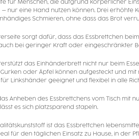
hilfe für Menschen, die aufgrund körperlicher 
 nur eine Hand nutzen können. Drei erhöhte Kan
inhändiges Schmieren, ohne dass das Brot verru
terseite sorgt dafür, dass das Essbrettchen be
r – auch bei geringer Kraft oder eingeschränkter B
terstützt das Einhänderbrett nicht nur beim Ess
 Gurken oder Äpfel können aufgesteckt und mit
 für Linkshänder geeignet und flexibel in alle Ri
 das Anheben des Essbrettchens vom Tisch mit n
ässt es sich platzsparend stapeln.
alitätskunststoff ist das Essbrettchen lebensmit
eal für den täglichen Einsatz zu Hause, in der P