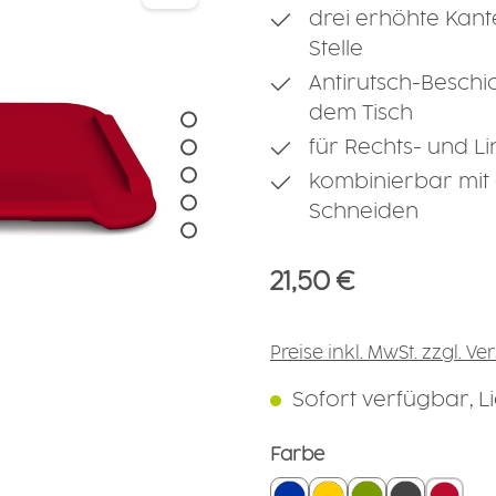
drei erhöhte Kant
Stelle
Antirutsch-Beschic
dem Tisch
für Rechts- und 
kombinierbar mit 
Schneiden
Regulärer Preis:
21,50 €
Preise inkl. MwSt. zzgl. V
Sofort verfügbar, Lie
auswählen
Farbe