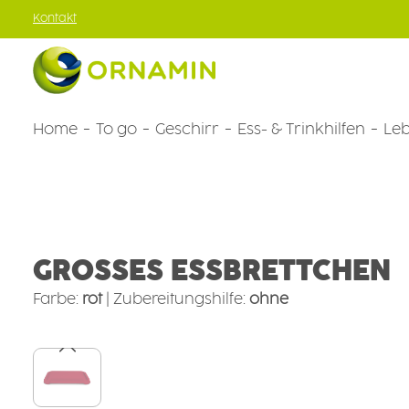
Kontakt
um Hauptinhalt springen
Zur Hauptnavigation springen
Home
To go
Geschirr
Ess- & Trinkhilfen
Leb
Ess- & Trinkhilfen
Krankheitsbilder
Multiple Sklerose-Ges
GROSSES ESSBRETTCHEN
Farbe:
rot
|
Zubereitungshilfe:
ohne
Bildergalerie überspringen