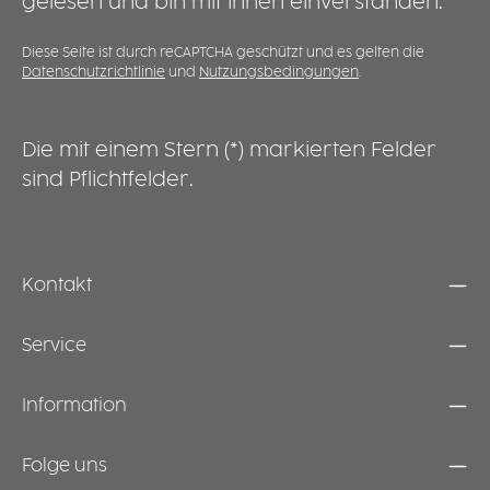
gelesen und bin mit ihnen einverstanden.
Grillen oder als praktische Ablage für Snacks.
S
Die Reinigung erfolgt schnell und
w
unkompliziert unter fließendem Wasser.
t
Diese Seite ist durch reCAPTCHA geschützt und es gelten die
Datenschutzrichtlinie
und
Nutzungsbedingungen
.
i
s
M
a
Die mit einem Stern (*) markierten Felder
A
sind Pflichtfelder.
P
g
u
s
d
Kontakt
i
p
Service
Information
Folge uns