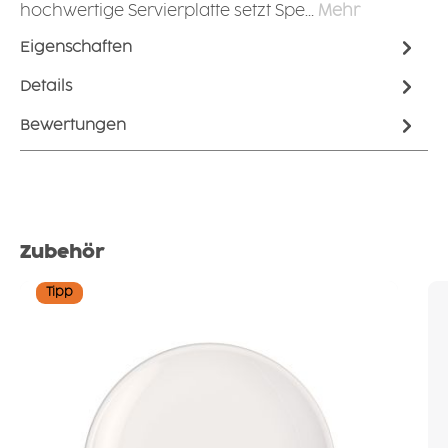
hochwertige Servierplatte setzt Spe…
Mehr
Eigenschaften
Details
Bewertungen
Produktgalerie überspringen
Zubehör
Tipp