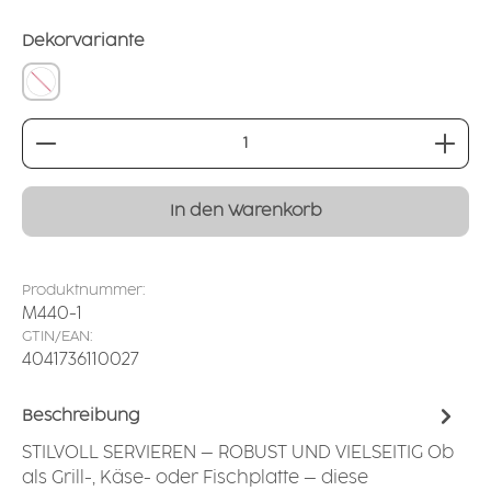
auswählen
Dekorvariante
ohne
Produkt Anzahl: Gib den gewünschten Wert ei
In den Warenkorb
Produktnummer:
M440-1
GTIN/EAN:
4041736110027
Beschreibung
STILVOLL SERVIEREN – ROBUST UND VIELSEITIG Ob
als Grill-, Käse- oder Fischplatte – diese