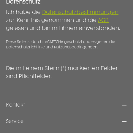
in der Pflege, Rehabilitation oder im Alltag
H
Datenschutz
zuhause – für mehr Selbstständigkeit und ein
S
Ich habe die
Datenschutzbestimmungen
sicheres Gefühl bei jeder Mahlzeit.
e
S
zur Kenntnis genommen und die
AGB
h
gelesen und bin mit ihnen einverstanden.
v
Diese Seite ist durch reCAPTCHA geschützt und es gelten die
Datenschutzrichtlinie
und
Nutzungsbedingungen
.
Die mit einem Stern (*) markierten Felder
sind Pflichtfelder.
Kontakt
Service