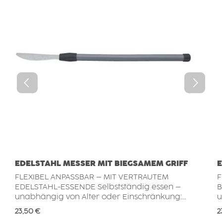
EDELSTAHL MESSER MIT BIEGSAMEM GRIFF
E
FLEXIBEL ANPASSBAR – MIT VERTRAUTEM
F
EDELSTAHL-ESSENDE Selbstständig essen –
B
unabhängig von Alter oder Einschränkung:
u
Das biegsame Besteck unterstützt Menschen,
D
Regulärer Preis:
R
23,50 €
2
deren Hand- oder Armfunktion
d