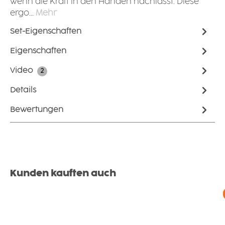
wenn die Kraft in den Händen nachlässt. Diese
ergo…
Mehr
Set-Eigenschaften
Eigenschaften
Video
2
Details
Bewertungen
Produktgalerie überspringen
Kunden kauften auch