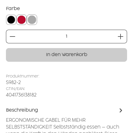
auswählen
Farbe
schwarz
rot
silber
Produkt Anzahl: Gib den gewünschten Wert ei
In den Warenkorb
Produktnummer:
S982-2
GTIN/EAN:
4041736138182
Beschreibung
ERGONOMISCHE GABEL FÜR MEHR
SELBSTSTÄNDIGKEIT Selbstständig essen – auch