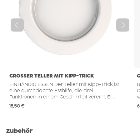
GROSSER TELLER MIT KIPP-TRICK
EINHÄNDIG ESSEN Der Teller mit Kipp-Trick ist
B
eine durchdachte Esshilfe, die drei
G
Funktionen in einem Geschirrteil vereint. Er
w
unterstützt Menschen, die aufgrund
M
Regulärer Preis:
R
18,50 €
6
eingeschränkter Motorik oder weil nur eine
e
Hand zur Verfügung steht, weiterhin
T
selbstständig essen möchten – ganz ohne
z
sichtbare Hilfsmittel. Die schiefe Ebene im
G
Produktgalerie überspringen
Zubehör
Tellerboden sorgt dafür, dass Speisen wie
b