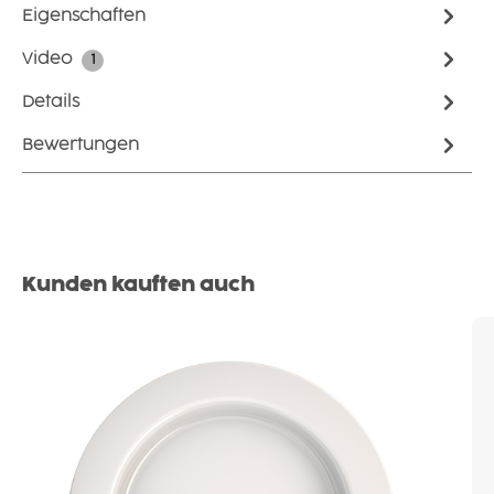
Eigenschaften
Video
1
Details
Bewertungen
Produktgalerie überspringen
Kunden kauften auch