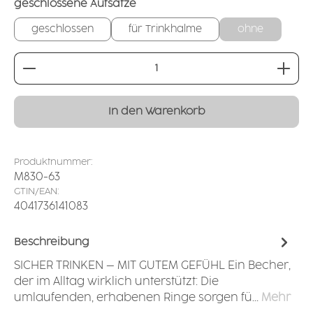
auswählen
geschlossene Aufsätze
geschlossen
für Trinkhalme
ohne
Produkt Anzahl: Gib den gewünschten Wert ei
In den Warenkorb
Produktnummer:
M830-63
GTIN/EAN:
4041736141083
Beschreibung
SICHER TRINKEN – MIT GUTEM GEFÜHL Ein Becher,
der im Alltag wirklich unterstützt: Die
umlaufenden, erhabenen Ringe sorgen fü…
Mehr