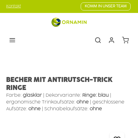
Zum Hauptinhalt springen
Kontakt
KOMM IN UNSER TEAM
Warenk
Ess- & Trinkhilfen
Trinkhilfen
Becher mit Hilfsfunktion
BECHER MIT ANTIRUTSCH-TRICK
RINGE
Farbe:
glasklar
|
Dekorvariante:
Ringe: blau
|
ergonomische Trinkaufsätze:
ohne
|
geschlossene
Aufsätze:
ohne
|
Schnabelaufsätze:
ohne
Bildergalerie überspringen