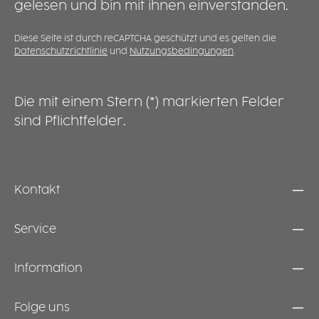
gelesen und bin mit ihnen einverstanden.
b
e
b
Diese Seite ist durch reCAPTCHA geschützt und es gelten die
Datenschutzrichtlinie
und
Nutzungsbedingungen
.
z
V
s
k
Die mit einem Stern (*) markierten Felder
a
sind Pflichtfelder.
Kontakt
Service
Information
Folge uns