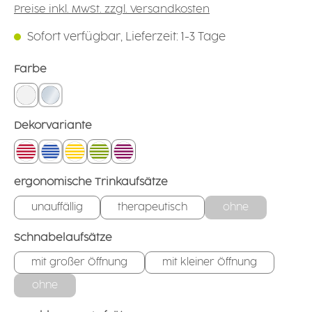
Preise inkl. MwSt. zzgl. Versandkosten
Sofort verfügbar, Lieferzeit: 1-3 Tage
auswählen
Farbe
weiß
glasklar
auswählen
Dekorvariante
Ringe: rot
Ringe: blau
Ringe: gelb
Ringe: grün
Ringe: brombeer
auswählen
ergonomische Trinkaufsätze
unauffällig
therapeutisch
ohne
auswählen
Schnabelaufsätze
mit großer Öffnung
mit kleiner Öffnung
ohne