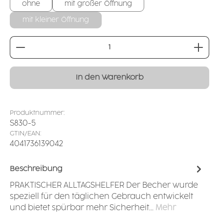
ohne
mit großer Öffnung
mit kleiner Öffnung
Produkt Anzahl: Gib den gewünschten Wert ei
In den Warenkorb
Produktnummer:
S830-5
GTIN/EAN:
4041736139042
Beschreibung
PRAKTISCHER ALLTAGSHELFER Der Becher wurde
speziell für den täglichen Gebrauch entwickelt
und bietet spürbar mehr Sicherheit…
Mehr