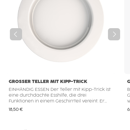
GROSSER TELLER MIT KIPP-TRICK
EINHÄNDIG ESSEN Der Teller mit Kipp-Trick ist
B
eine durchdachte Esshilfe, die drei
G
Funktionen in einem Geschirrteil vereint. Er
w
unterstützt Menschen, die aufgrund
M
Regulärer Preis:
R
18,50 €
6
eingeschränkter Motorik oder weil nur eine
e
Hand zur Verfügung steht, weiterhin
T
selbstständig essen möchten – ganz ohne
z