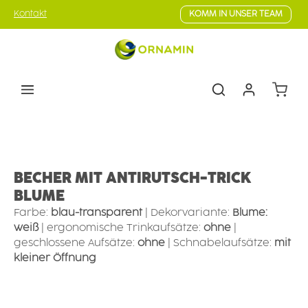
Zum Hauptinhalt springen
Kontakt
KOMM IN UNSER TEAM
Warenk
Ess- & Trinkhilfen
Trinkhilfen
Becher mit Hilfsfunktion
BECHER MIT ANTIRUTSCH-TRICK
BLUME
Farbe:
blau-transparent
|
Dekorvariante:
Blume:
weiß
|
ergonomische Trinkaufsätze:
ohne
|
geschlossene Aufsätze:
ohne
|
Schnabelaufsätze:
mit
kleiner Öffnung
Bildergalerie überspringen