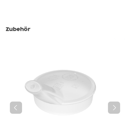
Produktgalerie überspringen
Zubehör