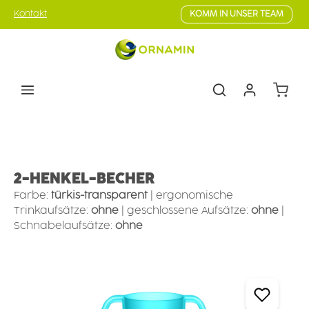
Zum Hauptinhalt springen
Kontakt
KOMM IN UNSER TEAM
Warenk
Ess- & Trinkhilfen
Trinkhilfen
Becher mit Hilfsfunktion
2-HENKEL-BECHER
Farbe:
türkis-transparent
|
ergonomische
Trinkaufsätze:
ohne
|
geschlossene Aufsätze:
ohne
|
Schnabelaufsätze:
ohne
Bildergalerie überspringen