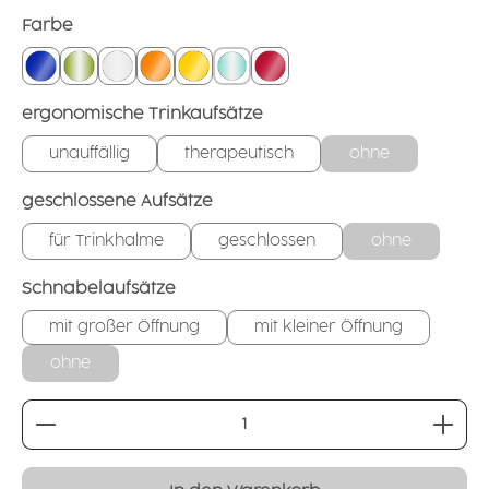
auswählen
Farbe
blau-transparent
grün-transparent
natur-transparent
orange-transparent
gelb-transparent
türkis-transparent
rot-transparent
auswählen
ergonomische Trinkaufsätze
unauffällig
therapeutisch
ohne
auswählen
geschlossene Aufsätze
für Trinkhalme
geschlossen
ohne
auswählen
Schnabelaufsätze
mit großer Öffnung
mit kleiner Öffnung
ohne
Produkt Anzahl: Gib den gewünschten Wert ei