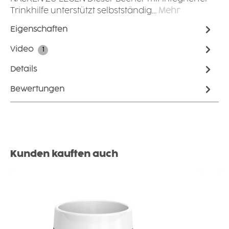
Trinkhilfe unterstützt selbstständig…
Mehr
Eigenschaften
Video
1
Details
Bewertungen
Produktgalerie überspringen
Kunden kauften auch