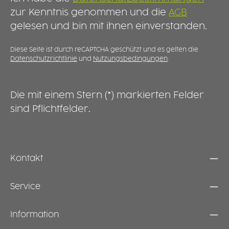
w
eignet sich für den täglichen Einsatz zu
w
zur Kenntnis genommen und die
AGB
F
Hause, in Pflegeeinrichtungen, Kliniken oder
u
d
gelesen und bin mit ihnen einverstanden.
der Rehabilitation. LANGLEBIG UND
H
k
WIEDERVERWENDBAR Der Schnabelaufsatz ist
R
i
bruchstabil, spülmaschinengeeignet und für
b
Diese Seite ist durch reCAPTCHA geschützt und es gelten die
o
Datenschutzrichtlinie
und
Nutzungsbedingungen
.
den langfristigen Gebrauch konzipiert. Er
d
s
ergänzt bestehende Becher zu einer
u
e
praktischen Trinkhilfe und unterstützt mehr
N
s
Komfort und Sicherheit beim Trinken.
l
Die mit einem Stern (*) markierten Felder
T
u
i
sind Pflichtfelder.
e
G
B
S
P
Kontakt
Service
Information