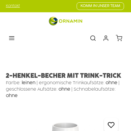
Zum Hauptinhalt springen
Kontakt
KOMM IN UNSER TEAM
Warenk
Ess- & Trinkhilfen
Trinkhilfen
Becher mit Hilfsfunktion
2-HENKEL-BECHER MIT TRINK-TRICK
Farbe:
leinen
|
ergonomische Trinkaufsätze:
ohne
|
geschlossene Aufsätze:
ohne
|
Schnabelaufsätze:
ohne
Bildergalerie überspringen