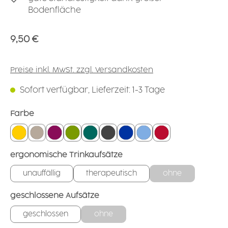
Bodenfläche
Regulärer Preis:
9,50 €
Preise inkl. MwSt. zzgl. Versandkosten
Sofort verfügbar, Lieferzeit: 1-3 Tage
auswählen
Farbe
gelb
leinen
brombeer
grün
petrol
anthrazit
blau
hellblau
rot
auswählen
ergonomische Trinkaufsätze
unauffällig
therapeutisch
ohne
auswählen
geschlossene Aufsätze
geschlossen
ohne