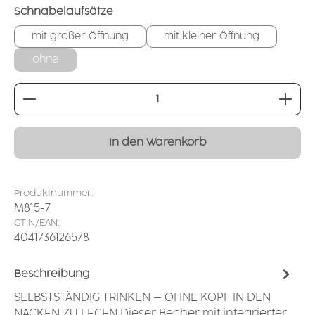
auswählen
Schnabelaufsätze
mit großer Öffnung
mit kleiner Öffnung
ohne
Produkt Anzahl: Gib den gewünschten Wert ei
In den Warenkorb
Produktnummer:
M815-7
GTIN/EAN:
4041736126578
Beschreibung
SELBSTSTÄNDIG TRINKEN – OHNE KOPF IN DEN
NACKEN ZU LEGEN Dieser Becher mit integrierter