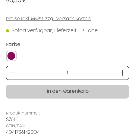
90,50 €
Preise inkl. MwSt. zzgl. Versandkosten
Sofort verfügbar, Lieferzeit: 1-3 Tage
auswählen
Farbe
brombeer
Produkt Anzahl: Gib den gewünschten Wert ei
In den Warenkorb
Produktnummer:
S761-1
GTIN/EAN:
4041736142004