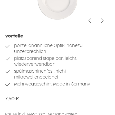
Vorteile
porzellanähnliche Optik, nahezu
unzerbrechlich
platzsparend stapelbar, leicht,
wiederverwendbar
spülmaschinenfest, nicht
mikrowellengeeignet
Mehrweggeschirr, Made in Germany
Regulärer Preis:
7,50 €
Preise inkl. MwSt. zzgl. Versandkosten