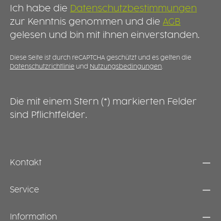
Ich habe die
Datenschutzbestimmungen
sich das Geschirr in Spülmaschinen deutlich
V
schneller als Porzellan, was Energie sparen
p
zur Kenntnis genommen und die
AGB
kann. Ein zusätzliches Vorwärmen der Teller
d
gelesen und bin mit ihnen einverstanden.
ist in vielen Anwendungen nicht erforderlich.
K
MÖ
F
Diese Seite ist durch reCAPTCHA geschützt und es gelten die
Datenschutzrichtlinie
und
Nutzungsbedingungen
.
e
S
g
V
Die mit einem Stern (*) markierten Felder
D
sind Pflichtfelder.
S
g
E
Kontakt
Service
Information