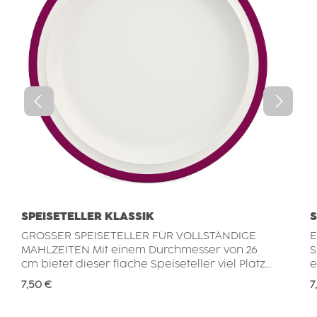
SPEISETELLER KLASSIK
S
GROSSER SPEISETELLER FÜR VOLLSTÄNDIGE
E
MAHLZEITEN Mit einem Durchmesser von 26
S
cm bietet dieser flache Speiseteller viel Platz
e
für Hauptgerichte mit mehreren
s
Regulärer Preis:
R
7,50 €
7
Komponenten. Fleisch, Fisch oder
s
vegetarische Gerichte lassen sich zusammen
p