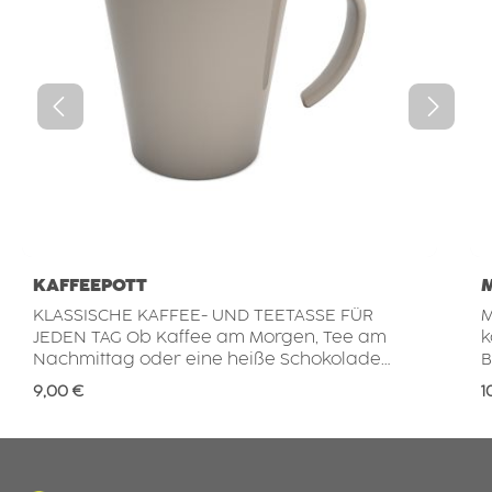
KAFFEEPOTT
KLASSISCHE KAFFEE- UND TEETASSE FÜR
M
JEDEN TAG Ob Kaffee am Morgen, Tee am
k
Nachmittag oder eine heiße Schokolade
B
zwischendurch – diese hochwertige
A
Regulärer Preis:
R
9,00 €
1
Mehrwegtasse ist der ideale Begleiter für den
g
täglichen Genuss. Mit einem
mo
Fassungsvermögen von 300 ml bietet sie die
D
passende Größe für verschiedenste
i
Heißgetränke. Das leichte, bruchstabile
r