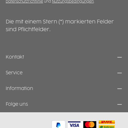
Datenschutzrichtlinie
und
Nutzungsbedingungen
.
Ausbildungsstätten oder medizinischen
N
Bereichen verwendet – etwa zum Ablegen
d
von Instrumenten, Proben oder
E
Arbeitsmaterialien.
w
Die mit einem Stern (*) markierten Felder
S
sind Pflichtfelder.
I
A
Kontakt
Service
Information
Folge uns