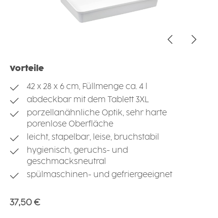
Vorteile
42 x 28 x 6 cm, Füllmenge ca. 4 l
abdeckbar mit dem Tablett 3XL
porzellanähnliche Optik, sehr harte
porenlose Oberfläche
leicht, stapelbar, leise, bruchstabil
hygienisch, geruchs- und
geschmacksneutral
spülmaschinen- und gefriergeeignet
Regulärer Preis:
37,50 €