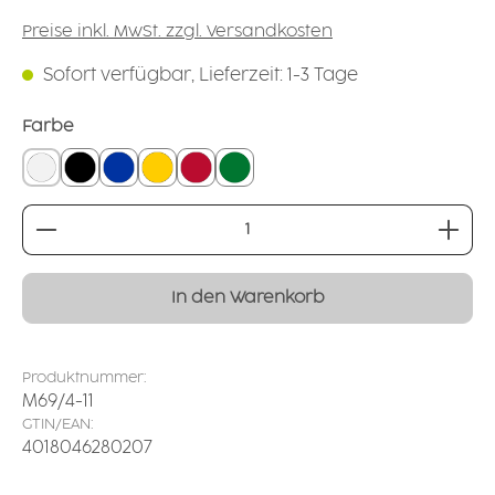
Preise inkl. MwSt. zzgl. Versandkosten
Sofort verfügbar, Lieferzeit: 1-3 Tage
auswählen
Farbe
weiß
schwarz
blau
gelb
rot
dunkelgrün
Produkt Anzahl: Gib den gewünschten Wert ei
In den Warenkorb
Produktnummer:
M69/4-11
GTIN/EAN:
4018046280207