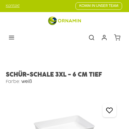
Zum Hauptinhalt springen
Kontakt
KOMM IN UNSER TEAM
Warenk
Lebensmittel-Präsentation
Präsentationsschalen
SCHÜR-SCHALE 3XL - 6 CM TIEF
Farbe:
weiß
Bildergalerie überspringen