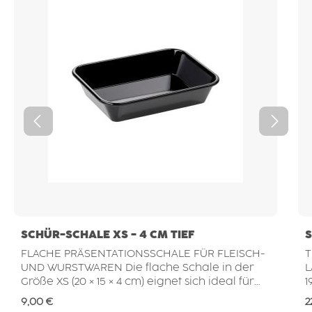
SCHÜR-SCHALE XS - 4 CM TIEF
S
FLACHE PRÄSENTATIONSSCHALE FÜR FLEISCH-
T
UND WURSTWAREN Die flache Schale in der
LABOR Di
Größe XS (20 × 15 × 4 cm) eignet sich ideal für
1
die übersichtliche Präsentation kleiner
L
Regulärer Preis:
R
9,00 €
2
Portionen von Fleisch- und Wurstwaren. Ob
L