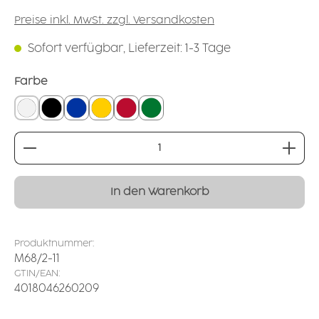
Preise inkl. MwSt. zzgl. Versandkosten
Sofort verfügbar, Lieferzeit: 1-3 Tage
auswählen
Farbe
weiß
schwarz
blau
gelb
rot
dunkelgrün
Produkt Anzahl: Gib den gewünschten Wert ei
In den Warenkorb
Produktnummer:
M68/2-11
GTIN/EAN:
4018046260209