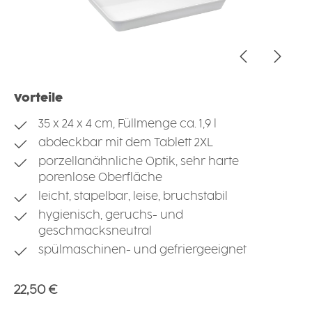
Vorteile
35 x 24 x 4 cm, Füllmenge ca. 1,9 l
abdeckbar mit dem Tablett 2XL
porzellanähnliche Optik, sehr harte
porenlose Oberfläche
leicht, stapelbar, leise, bruchstabil
hygienisch, geruchs- und
geschmacksneutral
spülmaschinen- und gefriergeeignet
Regulärer Preis:
22,50 €