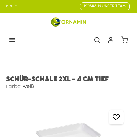
Zum Hauptinhalt springen
Kontakt
KOMM IN UNSER TEAM
Warenk
Lebensmittel-Präsentation
Präsentationsschalen
SCHÜR-SCHALE 2XL - 4 CM TIEF
Farbe:
weiß
Bildergalerie überspringen