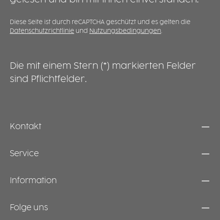
Tragen und Handling. Das Material ist
s
recyclebar sowie temperaturbeständig bis
d
+40 °C im Dauergebrauch und kurzfristig bis
M
Diese Seite ist durch reCAPTCHA geschützt und es gelten die
Datenschutzrichtlinie
und
Nutzungsbedingungen
.
+70 °C. Neben dem professionellen Einsatz ist
t
der Behälter auch im privaten Haushalt
D
praktisch – zum Beispiel zum Marinieren,
N
Vorbereiten oder Aufbewahren von
s
Die mit einem Stern (*) markierten Felder
Lebensmitteln im Kühlschrank.
p
sind Pflichtfelder.
M
A
K
Kontakt
Service
Information
Folge uns