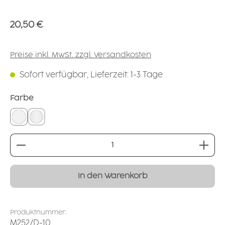
Regulärer Preis:
20,50 €
Preise inkl. MwSt. zzgl. Versandkosten
Sofort verfügbar, Lieferzeit: 1-3 Tage
auswählen
Farbe
weiß
natur-transparent
Produkt Anzahl: Gib den gewünschten Wert ei
In den Warenkorb
Produktnummer:
M252/D-10