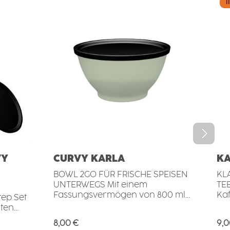
T
VY
CURVY KARLA
KA
BOWL 2GO FÜR FRISCHE SPEISEN
KL
UNTERWEGS Mit einem
TEE
Fassungsvermögen von 800 ml
Ka
bietet die Food 2GO Bowl
Na
iten
ausreichend Platz für Salate,
Sc
nfach
Regulärer Preis:
Reg
8,00 €
9,0
Buddha Bowls, Ramen, Meal
di
teht