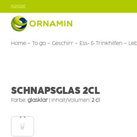
Kontakt
um Hauptinhalt springen
Zur Hauptnavigation springen
Home
To go
Geschirr
Ess- & Trinkhilfen
Leb
Geschirr
Becher
Gläser
SCHNAPSGLAS 2CL
Farbe:
glasklar
|
Inhalt/Volumen:
2 cl
Bildergalerie überspringen