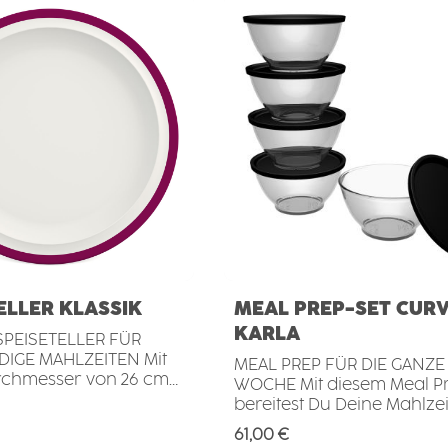
ELLER KLASSIK
MEAL PREP-SET CUR
KARLA
SPEISETELLER FÜR
IGE MAHLZEITEN Mit
MEAL PREP FÜR DIE GANZE
rchmesser von 26 cm
WOCHE Mit diesem Meal Prep Set
ser flache Speiseteller
bereitest Du Deine Mahlze
 für Hauptgerichte mit
für mehrere Tage ganz ei
Preis:
Regulärer Preis:
61,00 €
 Komponenten.
im Voraus vor. Das Set bes