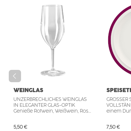
WEINGLAS
SPEISET
UNZERBRECHLICHES WEINGLAS
GROSSER 
IN ELEGANTER GLAS-OPTIK
VOLLSTÄND
Genieße Rotwein, Weißwein, Rosé
einem Du
oder Aperitifs stilvoll – ganz
bietet die
ohne Sorge vor Glasscherben.
viel Platz
Regulärer Preis:
Regulärer 
5,50 €
7,50 €
Dieses hochwertige Weinglas
mehreren