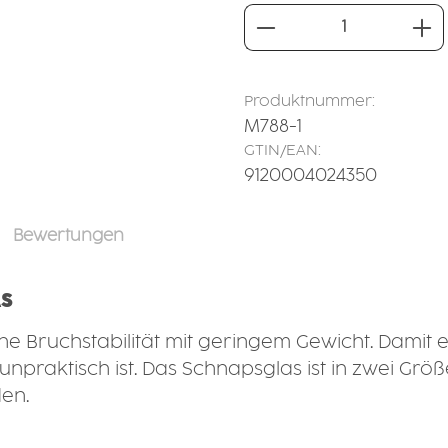
Produkt Anzahl: 
Produktnummer:
M788-1
GTIN/EAN:
9120004024350
Bewertungen
AS
e Bruchstabilität mit geringem Gewicht. Damit ei
unpraktisch ist. Das Schnapsglas ist in zwei Gr
en.