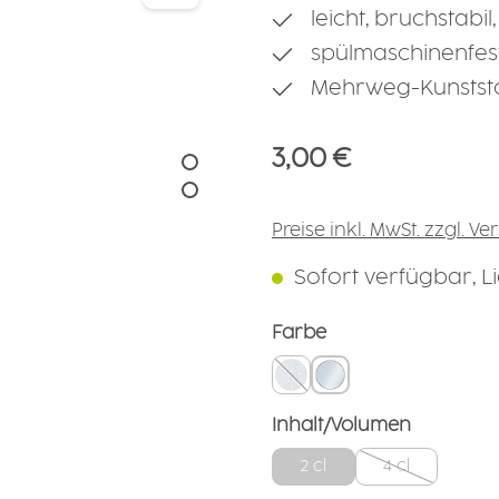
leicht, bruchstabi
spülmaschinenfest
Mehrweg-Kunststo
Regulärer Preis:
3,00 €
Preise inkl. MwSt. zzgl. V
Sofort verfügbar, Lie
auswählen
Farbe
matt glasklar
glasklar
(Diese Option ist zurzeit nicht
auswähl
Inhalt/Volumen
2 cl
4 cl
(Diese Option i