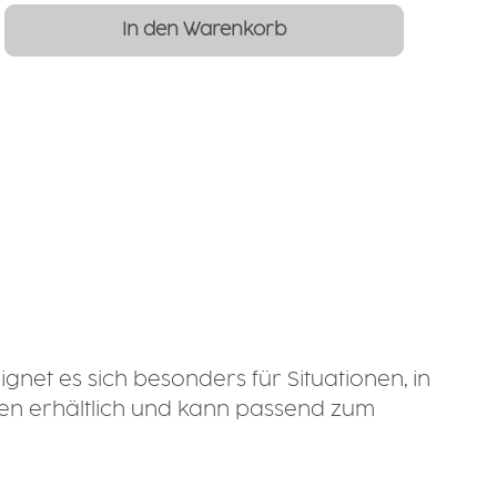
Gib den gewünschten Wert ein oder b
In den Warenkorb
gnet es sich besonders für Situationen, in
ößen erhältlich und kann passend zum