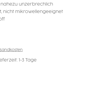
l, nahezu unzerbrechlich
, nicht mikrowellengeeignet
ff
ersandkosten
ferzeit: 1-3 Tage
 verfügbar.)
en
st zurzeit nicht verfügbar.)