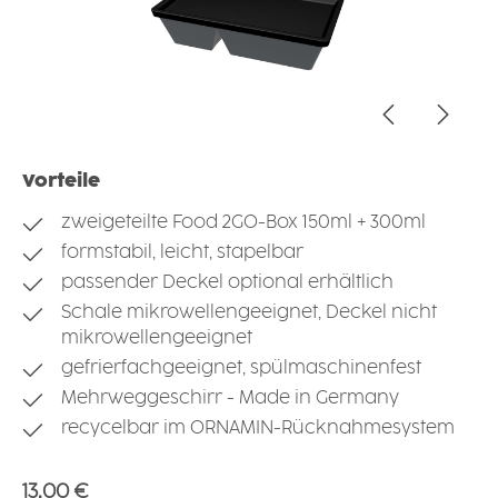
Vorteile
zweigeteilte Food 2GO-Box 150ml + 300ml
formstabil, leicht, stapelbar
passender Deckel optional erhältlich
Schale mikrowellengeeignet, Deckel nicht
mikrowellengeeignet
gefrierfachgeeignet, spülmaschinenfest
Mehrweggeschirr - Made in Germany
recycelbar im ORNAMIN-Rücknahmesystem
Regulärer Preis:
13,00 €