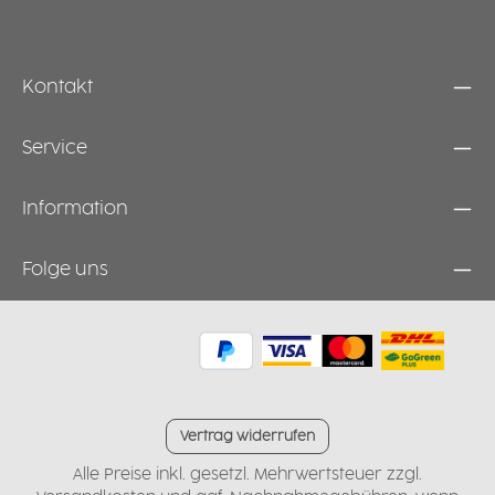
N
t
Kontakt
Service
Information
Folge uns
Vertrag widerrufen
Alle Preise inkl. gesetzl. Mehrwertsteuer zzgl.