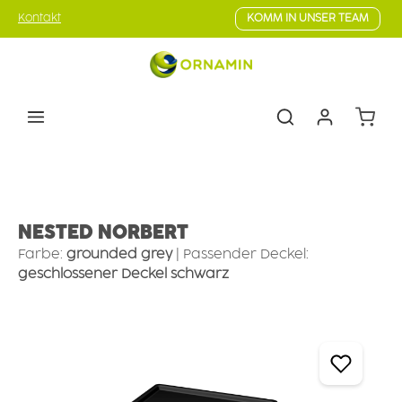
Zum Hauptinhalt springen
Kontakt
KOMM IN UNSER TEAM
Warenk
Geschirr
Campinggeschirr
Campingschalen
NESTED NORBERT
Farbe:
grounded grey
|
Passender Deckel:
geschlossener Deckel schwarz
Bildergalerie überspringen