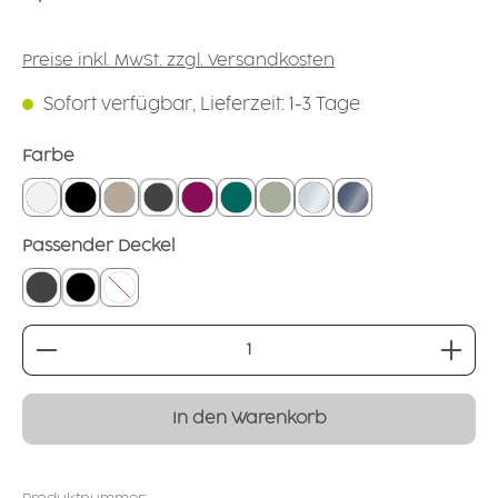
Preise inkl. MwSt. zzgl. Versandkosten
Sofort verfügbar, Lieferzeit: 1-3 Tage
auswählen
Farbe
weiß
schwarz
leinen
grounded grey
brombeer
petrol
salbei
glasklar
rauchglas
auswählen
Passender Deckel
geschlossener Deckel grau
geschlossener Deckel schwarz
ohne
Produkt Anzahl: Gib den gewünschten Wert ei
In den Warenkorb