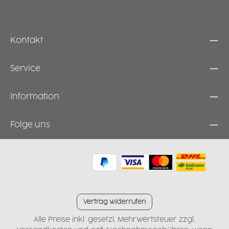
N
t
Kontakt
Service
Information
Folge uns
Vertrag widerrufen
Alle Preise inkl. gesetzl. Mehrwertsteuer zzgl.