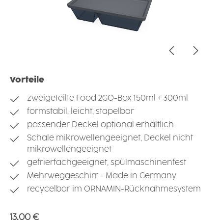
Vorteile
zweigeteilte Food 2GO-Box 150ml + 300ml
formstabil, leicht, stapelbar
passender Deckel optional erhältlich
Schale mikrowellengeeignet, Deckel nicht
mikrowellengeeignet
gefrierfachgeeignet, spülmaschinenfest
Mehrweggeschirr - Made in Germany
recycelbar im ORNAMIN-Rücknahmesystem
Regulärer Preis:
13,00 €