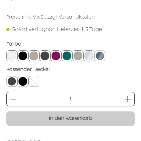
Preise inkl. MwSt. zzgl. Versandkosten
Sofort verfügbar, Lieferzeit: 1-3 Tage
auswählen
Farbe
weiß
schwarz
leinen
grounded grey
brombeer
petrol
salbei
glasklar
rauchglas
auswählen
Passender Deckel
geschlossener Deckel grau
geschlossener Deckel schwarz
ohne
Produkt Anzahl: Gib den gewünschten Wert ei
In den Warenkorb