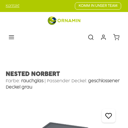
Zum Hauptinhalt springen
Kontakt
KOMM IN UNSER TEAM
Warenk
Geschirr
Campinggeschirr
Campingschalen
NESTED NORBERT
Farbe:
rauchglas
|
Passender Deckel:
geschlossener
Deckel grau
Bildergalerie überspringen