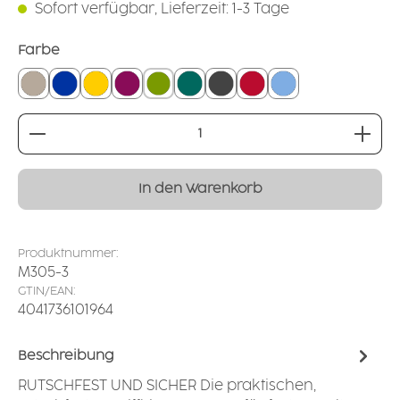
Sofort verfügbar, Lieferzeit: 1-3 Tage
auswählen
Farbe
leinen
blau
gelb
brombeer
grün
petrol
anthrazit
rot
hellblau
Produkt Anzahl: Gib den gewünschten Wert ei
In den Warenkorb
Produktnummer:
M305-3
GTIN/EAN:
4041736101964
Beschreibung
RUTSCHFEST UND SICHER Die praktischen,