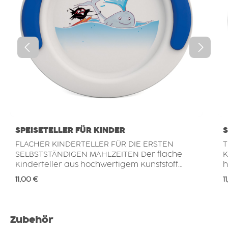
SPEISETELLER FÜR KINDER
S
FLACHER KINDERTELLER FÜR DIE ERSTEN
T
SELBSTSTÄNDIGEN MAHLZEITEN Der flache
KLE
Kinderteller aus hochwertigem Kunststoff
h
unterstützt Babys und Kleinkinder dabei,
u
Regulärer Preis:
R
11,00 €
1
selbstständig essen zu lernen. Seine
l
kindgerechte Größe, das geringe Gewicht
g
und die ergonomische Form erleichtern
l
kleinen Händen das Greifen und Tragen. Ob
g
Produktgalerie überspringen
Zubehör
Brot, Obst, Gemüse, Nudeln oder komplette
i