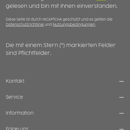
s
gelesen und bin mit ihnen einverstanden.
A
A
e
Diese Seite ist durch reCAPTCHA geschützt und es gelten die
Datenschutzrichtlinie
und
Nutzungsbedingungen
.
v
w
u
i
Die mit einem Stern (*) markierten Felder
K
sind Pflichtfelder.
Kontakt
Service
Information
Folge uns