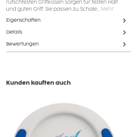
rutschfesten Griffkissen sorgen für festen Halt
und guten Griff. Sie passen zu Schale…
Mehr
Eigenschaften
Details
Bewertungen
Produktgalerie überspringen
Kunden kauften auch