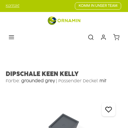
Zum Hauptinhalt springen
Kontakt
KOMM IN UNSER TEAM
Warenk
To go
Food 2GO
DIPSCHALE KEEN KELLY
Farbe:
grounded grey
|
Passender Deckel:
mit
Bildergalerie überspringen