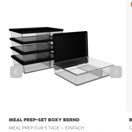
MEAL PREP-SET BOXY BERND
B
MEAL PREP FÜR 5 TAGE – EINFACH
G