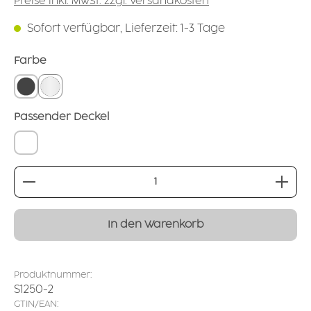
Preise inkl. MwSt. zzgl. Versandkosten
Sofort verfügbar, Lieferzeit: 1-3 Tage
auswählen
Farbe
grounded grey
natur-transparent
auswählen
Passender Deckel
mit
Produkt Anzahl: Gib den gewünschten Wert ei
In den Warenkorb
Produktnummer:
S1250-2
GTIN/EAN: