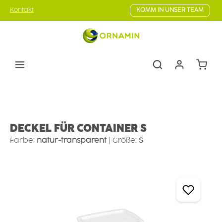
Zum Hauptinhalt springen
Kontakt
KOMM IN UNSER TEAM
Warenk
Lebensmittel-Präsentation
Universalbehälter
DECKEL FÜR CONTAINER S
Farbe:
natur-transparent
|
Größe:
S
Bildergalerie überspringen