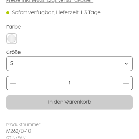
Preise inkl. MwSt. zzgl. Versandkosten
Sofort verfügbar, Lieferzeit: 1-3 Tage
auswählen
Farbe
natur-transparent
auswählen
Größe
Produkt Anzahl: Gib den gewünschten Wert ei
In den Warenkorb
Produktnummer:
M262/D-10
GTIN/EAN: